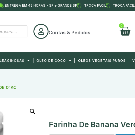
ENTREGA EM 48 HORAS - SP e GRANDE SP
TROCA FÁCIL
TROCA FÁCIL
0
Contas & Pedidos
OLEAGINOSAS
ÓLEO DE COCO
OLEOS VEGETAIS PUROS
V
DE 01KG
Farinha De Banana Ver