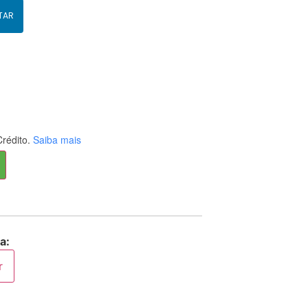
TAR
rédito.
Saiba mais
a:
r