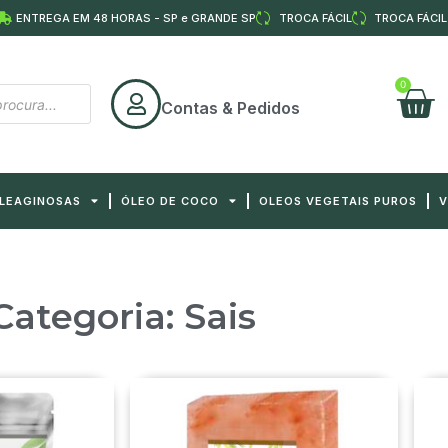
ENTREGA EM 48 HORAS - SP e GRANDE SP
TROCA FÁCIL
TROCA FÁCIL
0
Contas & Pedidos
OLEAGINOSAS
ÓLEO DE COCO
OLEOS VEGETAIS PUROS
V
Categoria: Sais