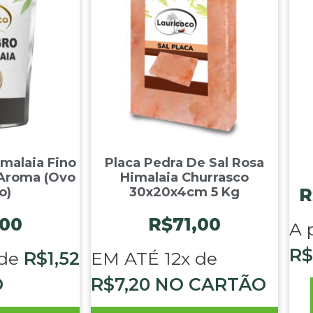
malaia Fino
Placa Pedra De Sal Rosa
 Aroma (Ovo
Himalaia Churrasco
o)
30x20x4cm 5 Kg
R
,00
R$
71,00
A 
R$
 de
R$
1,52
EM ATÉ 12x de
O
R$
7,20
NO CARTÃO