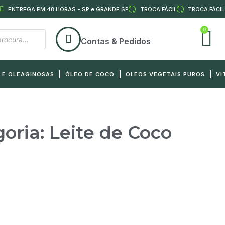
ENTREGA EM 48 HORAS - SP e GRANDE SP
TROCA FÁCIL
TROCA FÁCIL
0
Contas & Pedidos
 E OLEAGINOSAS
ÓLEO DE COCO
OLEOS VEGETAIS PUROS
VI
oria: Leite de Coco