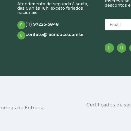
Inscreva-se 
Atendimento de segunda à sexta,
descontos e
das 09h às 18h, exceto feriados
nacionais
(11) 97225-5848
contato@lauricoco.com.br
Certificados de s
Formas de Entrega