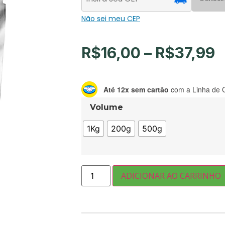
Não sei meu CEP
R$
16,00
–
R$
37,99
Até 12x sem cartão
com a Linha de C
Volume
1Kg
200g
500g
ADICIONAR AO CARRINHO