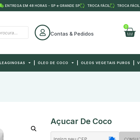
ENTREGA EM 48 HORAS - SP e GRANDE SP
TROCA FÁCIL
TROCA FÁCIL
0
Contas & Pedidos
OLEAGINOSAS
ÓLEO DE COCO
OLEOS VEGETAIS PUROS
V
Açucar De Coco
CONSUL